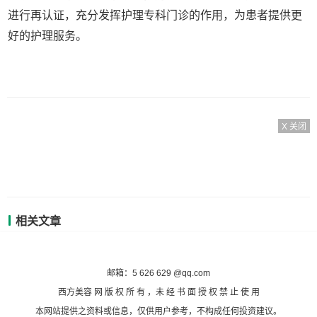
进行再认证，充分发挥护理专科门诊的作用，为患者提供更
好的护理服务。
X 关闭
相关文章
备案号：沪ICP备2020036824号-7
邮箱：5 626 629 @qq.com
西方美容 网 版 权 所 有 ，未 经 书 面 授 权 禁 止 使 用
本网站提供之资料或信息，仅供用户参考，不构成任何投资建议。