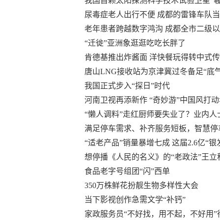
我国首颗太阳探测科学技术试验卫星“羲
尿毒症老人出行不便 成都的雷锋车队当
老年患者跨越数字鸿沟 成都全市二级
“迁徙”亚洲象逛逛吃吃长胖了
肯德基推出炸酱面 洋快餐玩得转中式
唐山LNG接收站为京津冀过冬备足“底气
我国正式步入“探日”时代
河南卫视再添新作 “奇妙游”中国风打
“懒人调料”走红厨师要失业了？业内人
满足停车需求、补齐服务短板，智慧停
“适老产品”销量暴增七成 这届2.6亿“
想停播《人民的名义》的“老政法”王立
食品老字号组团“闪”西单
350万株鲜花扮靓生物多样性大会
当下影视创作急需文学“补钙”
家政服务员“不好找，用不起，不好用”