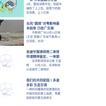
4月，整体消费不佳，但超市
抽到了上上签。疫情下的囤
货消费，让人们奔
台风“圆规”对粤影响基
本结束 已给广东南
中新网广州10月14日电
(王坚 梁健)广东省气象局14
日消息，台风“
吴谢宇案律师称二审将
申请精神鉴定，一审期
澎湃新闻资深记者 王选
辉 10月14日，澎湃新闻
从吴谢宇二审辩护
我们的共同家园丨多姿
多彩 生态甘肃
一柄时间雕琢的如意镌刻在
中国内陆的黄土高原、青藏
高原和内蒙古高原交