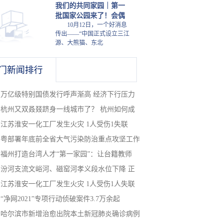
我们的共同家园｜第一
批国家公园来了！会偶
10月12日，一个好消息
传出——“中国正式设立三江
源、大熊猫、东北
门新闻排行
万亿级特别国债发行呼声渐高 经济下行压力
杭州又双叒叕跻身一线城市了？ 杭州如何成
江苏淮安一化工厂发生火灾 1人受伤1失联
粤部署年底前全省大气污染防治重点攻坚工作
福州打造台湾人才“第一家园”：让台籍教师
汾河支流文峪河、磁窑河孝义段水位下降 正
江苏淮安一化工厂发生火灾 1人受伤1人失联
“净网2021”专项行动侦破案件3.7万余起
哈尔滨市新增治愈出院本土新冠肺炎确诊病例