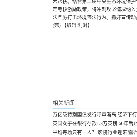
术帮扶。结合第二轮中央生态环境保护
定考核激励政策，将冲刺攻坚情况纳入
法严厉打击环境违法行为。抓好宣传动
(完)
【编辑:刘湃】
关键词：
相关新闻
万亿级特别国债发行呼声渐高 经济下
英国女子在银行存款1.3万英镑 60年后
平均每场只有一人？ 影院行业迎来前