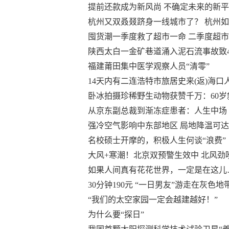
提前还款成为新风尚 不确定未来的新
杭州又双叒叕跻身一线城市了？ 杭州如
囤货潮一季度救了超市一命 二季度超
陕西太白一金矿巷道涌入泥石流事故致
福建莆田集中医学观察人员“清零”
14天内有二连浩特市旅居史来(返)海
卧冰拍摄珍稀野生动物获赞千万：60
从京东副总裁到渐冻症患者：人生中场
强冷空气影响中东部地区 局地降温可达
名校硕士开摩的，积极人生何谈“浪费”
大风+寒潮！北京双预警生效中 北风劲
如果人间真有花花世界，一定是在这儿
30分钟190元 “一日男友”游走在灰色地
“我们的太空家园一定会越建越好！”
为什么要“探日”