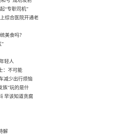
和号”成功发射
起“专职司机”
以上综合医院开通老
传统美食吗？
”
动年轻人
士：不可能
车减少出行烦恼
银发族”玩的是什
科 早该知道贪腐
待解