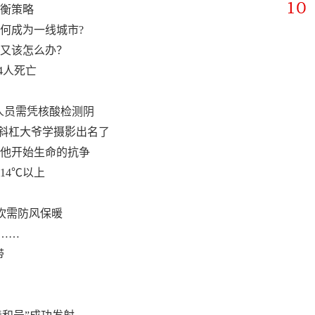
平衡策略
何成为一线城市?
市又该怎么办？
4人死亡
口人员需凭核酸检测阴
岁斜杠大爷学摄影出名了
 他开始生命的抗争
14℃以上
吹需防风保暖
……
带