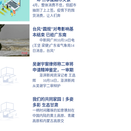
4月，整体消费不佳，但超市
抽到了上上签。疫情下的囤
货消费，让人们奔
台风“圆规”对粤影响基
本结束 已给广东南
中新网广州10月14日电
(王坚 梁健)广东省气象局14
日消息，台风“
吴谢宇案律师称二审将
申请精神鉴定，一审期
澎湃新闻资深记者 王选
辉 10月14日，澎湃新闻
从吴谢宇二审辩护
我们的共同家园丨多姿
多彩 生态甘肃
一柄时间雕琢的如意镌刻在
中国内陆的黄土高原、青藏
高原和内蒙古高原交