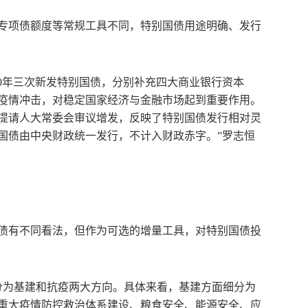
专项债额度等常规工具不同，特别国债用途明确、发行
和2020年三次新发特别国债，分别补充四大商业银行资本
疫情冲击，对稳定国家经济与金融市场起到重要作用。
提请人大常委会审议增发，反映了特别国债发行相对灵
国债由中央财政统一发行，不计入财政赤字。”罗志恒
债有不同看法，但作为可选的增量工具，对特别国债投
要分为基建和抗疫两大方向。具体来看，基建方面细分为
、重大疫情防控救治体系建设、粮食安全、能源安全、应