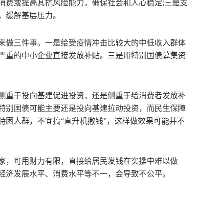
消费或提高其抗风险能力，确保社会和人心稳定;三是支
，缓解基层压力。
来做三件事。一是给受疫情冲击比较大的中低收入群体
严重的中小企业直接发放补贴。三是用特别国债募集资
侧重于投向基建促进投资，还是侧重于给消费者发放补
特别国债可能主要还是投向基建拉动投资，而民生保障
特困人群，不宜搞“直升机撒钱”，这样做效果可能并不
家，可用财力有限，直接给居民发钱在实操中难以做
经济发展水平、消费水平等不一，会导致不公平。
行压力加大
财政政策
疫情反弹