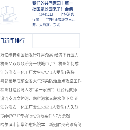
我们的共同家园｜第一
批国家公园来了！会偶
10月12日，一个好消息
传出——“中国正式设立三江
源、大熊猫、东北
门新闻排行
万亿级特别国债发行呼声渐高 经济下行压力
杭州又双叒叕跻身一线城市了？ 杭州如何成
江苏淮安一化工厂发生火灾 1人受伤1失联
粤部署年底前全省大气污染防治重点攻坚工作
福州打造台湾人才“第一家园”：让台籍教师
汾河支流文峪河、磁窑河孝义段水位下降 正
江苏淮安一化工厂发生火灾 1人受伤1人失联
“净网2021”专项行动侦破案件3.7万余起
哈尔滨市新增治愈出院本土新冠肺炎确诊病例