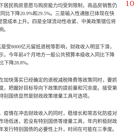
下居民购房意愿与购房能力均受到限制，商品房销售仍
比下降20.9%和29.5%。三是输入性通胀已体现在快
业经营成本上升。四是全球流动性收紧、中美政策错位将
响。
是受8000亿元留抵退税等影响，财政收入明显下滑，
示，今年前4个月地方一般公共预算本级收入同比下降
下降28.8%。
在加快落实已经确定的退税减税降费等政策同时，要抓
度，把握好目标导向下政策的提前量和冗余度。接受第
特别国债显然是财政政策增量工具可选项。
，疫情在冲击财政收入的同时，稳增长和常态化防疫对
市场低迷，若没有特别国债等增量工具，年内积极财政
年发行特别国债的必要性上升，时间在可能在三季度。