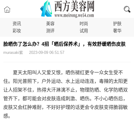
资讯
美容
时尚
护肤
彩妆
测评
试用
奢华
脸晒伤了怎么办？4招「晒后保养术」，有效舒缓晒伤皮肤
murasaki紫 2023-09-09 06:51:57
夏天太阳叫人又爱又恨，晒伤褪红更令一众女生受不
住。阳光普照下，户外运动、水上运动连连，毒辣的太阳更
让人招架不住，热得大汗淋漓不止，物理防晒、化学防晒双
管齐下，都可能会对皮肤造成刺激、晒伤。不小心晒伤后，
皮肤又会红肿难耐，不好好护理的话更会令皮肤变得脆弱敏
感。