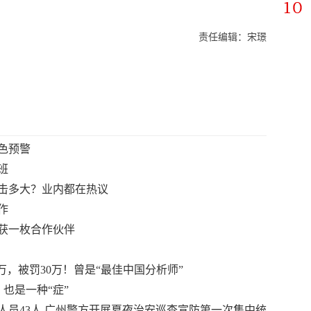
责任编辑：宋璟
色预警
班
击多大？业内都在热议
作
获一枚合作伙伴
万，被罚30万！曾是“最佳中国分析师”
也是一种“症”
逃人员43人 广州警方开展夏夜治安巡查宣防第一次集中统