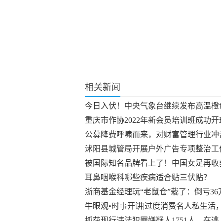
相关新闻
今日入伏！中央气象台继续发布高温橙
重庆市作协2022年新会员培训班成功开
公募降费呼啸而来，对财富管理行业冲
沭阳县城管局开展户外广告专项整治工
被国际知名品牌看上了！中国女足再收
耳鼻咽喉科哪些疾病适合贴三伏贴？
浙商基金经理玩“老鼠仓”栽了：倒亏36
牛眼观•时事开讲|过度消费名人私生活，
抓获现行违法犯罪嫌疑人1751人、在