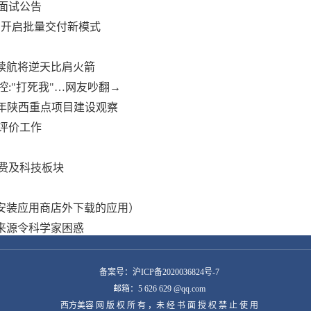
聘面试公告
交付 开启批量交付新模式
m续航将逆天比肩火箭
:"打死我"…网友吵翻→
半年陕西重点项目建设观察
评价工作
费及科技板块
无法安装应用商店外下载的应用）
来源令科学家困惑
备案号：沪ICP备2020036824号-7
邮箱：5 626 629 @qq.com
西方美容 网 版 权 所 有 ，未 经 书 面 授 权 禁 止 使 用