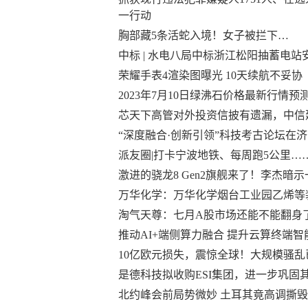
一行动
胸部藏5条活蛇入境！女子被拦下…
中标 | 水电八局中标浙江松阳抽蓄电站
荣耀手表4渲染图曝光 10天续航不妥协
2023年7月10日绿沸石价格最新行情预
芯天下高管对外投资信披有遗漏，中信
“深度融合·创新引领”科技考古论坛在
派友圈|打卡宁波地铁、每周跑5公里…
激进的骁龙8 Gen2旗舰来了！李杰暗示一加
万华化学：万华化学烟台工业园乙烯等
淘气天尊：七月A股市场还能不能翻身
推动AI+端侧算力融合 提升云算终端智
10亿欧元损失，震惊全球！大规模骚
是德科技拟收购ESI集团，进一步巩固
北约峰会前局势微妙 土耳其竟高调撕