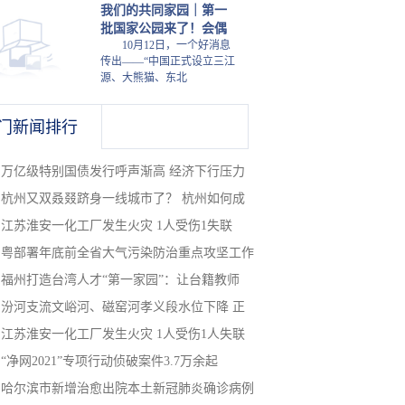
我们的共同家园｜第一
批国家公园来了！会偶
10月12日，一个好消息
传出——“中国正式设立三江
源、大熊猫、东北
门新闻排行
万亿级特别国债发行呼声渐高 经济下行压力
杭州又双叒叕跻身一线城市了？ 杭州如何成
江苏淮安一化工厂发生火灾 1人受伤1失联
粤部署年底前全省大气污染防治重点攻坚工作
福州打造台湾人才“第一家园”：让台籍教师
汾河支流文峪河、磁窑河孝义段水位下降 正
江苏淮安一化工厂发生火灾 1人受伤1人失联
“净网2021”专项行动侦破案件3.7万余起
哈尔滨市新增治愈出院本土新冠肺炎确诊病例