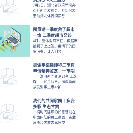
7月5日，湖北省政府新闻办
召开新闻发布会，介绍2022
惠动湖北体育消费券
囤货潮一季度救了超市
一命 二季度超市又该
4月，整体消费不佳，但超市
抽到了上上签。疫情下的囤
货消费，让人们奔
吴谢宇案律师称二审将
申请精神鉴定，一审期
澎湃新闻资深记者 王选
辉 10月14日，澎湃新闻
从吴谢宇二审辩护
我们的共同家园丨多姿
多彩 生态甘肃
一柄时间雕琢的如意镌刻在
中国内陆的黄土高原、青藏
高原和内蒙古高原交