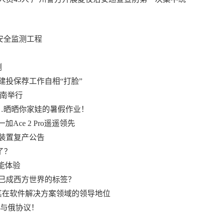
安全监测工程
测
建投保荐工作自相“打脸”
济南举行
…晒晒你家娃的暑假作业！
Ace 2 Pro遥遥领先
装置复产公告
了？
能体验
乱已成西方世界的标签？
其在软件解决方案领域的领导地位
毁与俄协议！