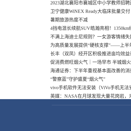
2023湖北襄阳市襄城区中小学教师招
卫宁健康WiNEX Ready大临床批量
暑期旅游热度不减
4挡电混长续航SUV皓瀚亮相！1350k
不满上海迪士尼规则？一女游客情绪失控
为高质量发展提供“硬核支撑”——上
长丰（双凤）经开区积极推进亩均效益
促消费燃旺烟火气｜一场早市 半城烟火
海通证券：下半年重视基本面改善的消
“警察蓝”守护盛夏“烟火气”
vivo手机软件无法安装（ViVo手机
英媒：NASA在月球发现大量花岗岩，