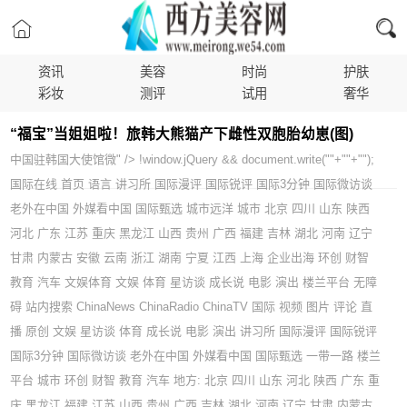
资讯
美容
时尚
护肤
彩妆
测评
试用
奢华
“福宝”当姐姐啦！旅韩大熊猫产下雌性双胞胎幼崽(图)
中国驻韩国大使馆微" /> !window.jQuery && document.write(""+""+"");
国际在线 首页 语言 讲习所 国际漫评 国际锐评 国际3分钟 国际微访谈
老外在中国 外媒看中国 国际甄选 城市远洋 城市 北京 四川 山东 陕西
河北 广东 江苏 重庆 黑龙江 山西 贵州 广西 福建 吉林 湖北 河南 辽宁
甘肃 内蒙古 安徽 云南 浙江 湖南 宁夏 江西 上海 企业出海 环创 财智
教育 汽车 文娱体育 文娱 体育 星访谈 成长说 电影 演出 楼兰平台 无障
碍 站内搜索 ChinaNews ChinaRadio ChinaTV 国际 视频 图片 评论 直
播 原创 文娱 星访谈 体育 成长说 电影 演出 讲习所 国际漫评 国际锐评
国际3分钟 国际微访谈 老外在中国 外媒看中国 国际甄选 一带一路 楼兰
平台 城市 环创 财智 教育 汽车 地方: 北京 四川 山东 河北 陕西 广东 重
庆 黑龙江 福建 江苏 山西 贵州 广西 吉林 湖北 河南 辽宁 甘肃 内蒙古