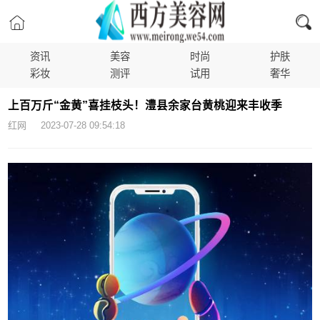
资讯
美容
时尚
护肤
彩妆
测评
试用
奢华
上百万斤“金黄”喜挂枝头！澧县余家台黄桃迎来丰收季
红网 2023-07-28 09:54:18