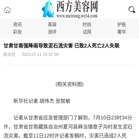
资讯
美容
时尚
护肤
彩妆
测评
试用
奢华
甘肃甘南强降雨导致泥石流灾害 已致2人死亡2人失联
新华社 2023-07-11 16:42:59
(相关资料图)
新华社记者 胡伟杰 张智敏
记者从甘肃省应急管理部门了解到，7月10日23时34分
许，甘肃省甘南藏族自治州夏河县麻当镇章子沟村发生泥石
流灾害。截至11日12时许记者发稿时，灾害已造成2人死