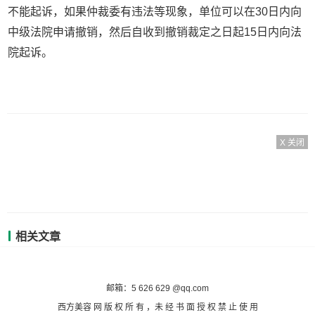
不能起诉，如果仲裁委有违法等现象，单位可以在30日内向
中级法院申请撤销，然后自收到撤销裁定之日起15日内向法
院起诉。
X 关闭
相关文章
备案号：沪ICP备2020036824号-7
邮箱：5 626 629 @qq.com
西方美容 网 版 权 所 有 ，未 经 书 面 授 权 禁 止 使 用