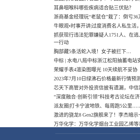
耳鼻咽喉科哪些疾病适合贴三伏贴？
浙商基金经理玩“老鼠仓”栽了：倒亏36
牛眼观•时事开讲|过度消费名人私生活，
抓获现行违法犯罪嫌疑人1751人、在
一行动
胸部藏5条活蛇入境！女子被拦下…
中标 | 水电八局中标浙江松阳抽蓄电站
荣耀手表4渲染图曝光 10天续航不妥协
2023年7月10日绿沸石价格最新行情预
芯天下高管对外投资信披有遗漏，中信
“深度融合·创新引领”科技考古论坛在
派友圈|打卡宁波地铁、每周跑5公里…
激进的骁龙8 Gen2旗舰来了！李杰暗示一加
万华化学：万华化学烟台工业园乙烯等