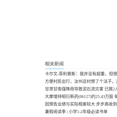
关键词：
相关新闻
卡尔文-菲利普斯：我并没有超重，但
方便村民出行，汝州这村想了个法子，
甘肃甘南强降雨导致泥石流灾害 已致2
大摩增持昭衍新药(06127)约25.43万股 
因预告业绩与实际相差较大 步步高收
暑假阅读季 | 小学1-2年级必读书单