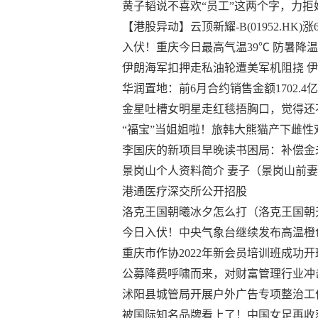
黄子韬说不喜欢“员工”这两个字，力拒
【港股异动】云顶新耀-B(01952.HK)涨6
入伏！重庆今日最高气温39℃ 防暑降
伊朗海军扣押走私油轮遭美军机阻挠 
华润置地：前6月合约销售金额1702.4
金星吐槽女明星走红毯捂胸口，觉得还
“福宝”当姐姐啦！旅韩大熊猫产下雌性双
李国庆的新项目早晚读书困局：补偿金
景岗山个人资料简介 妻子（景岗山前
港通医疗深交所公开招股
洛克王国朝曦冰夕怎么打（洛克王国朝
今日入伏！中央气象台继续发布高温橙
重庆市作协2022年新会员培训班成功开
公募降费呼啸而来，对财富管理行业冲
沭阳县城管局开展户外广告专项整治工
被国际知名品牌看上了！中国女足再收