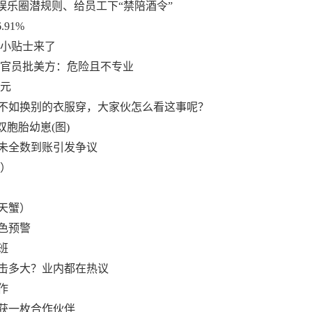
娱乐圈潜规则、给员工下“禁陪酒令”
.91%
温小贴士来了
伊官员批美方：危险且不专业
亿元
不如换别的衣服穿，大家伙怎么看这事呢？
胞胎幼崽(图)
未全数到账引发争议
妻）
天蟹）
色预警
班
击多大？业内都在热议
作
获一枚合作伙伴