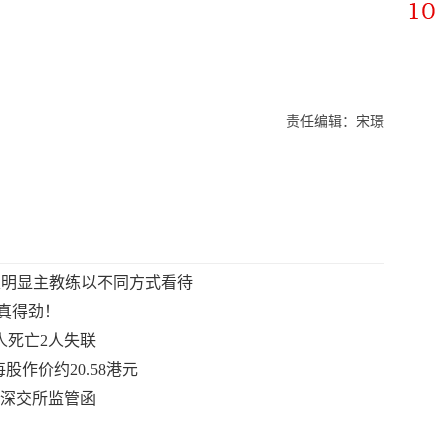
责任编辑：宋璟
很明显主教练以不同方式看待
真得劲！
人死亡2人失联
每股作价约20.58港元
到深交所监管函