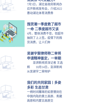
7月5日，湖北省政府新闻办
召开新闻发布会，介绍2022
惠动湖北体育消费券
囤货潮一季度救了超市
一命 二季度超市又该
4月，整体消费不佳，但超市
抽到了上上签。疫情下的囤
货消费，让人们奔
吴谢宇案律师称二审将
申请精神鉴定，一审期
澎湃新闻资深记者 王选
辉 10月14日，澎湃新闻
从吴谢宇二审辩护
我们的共同家园丨多姿
多彩 生态甘肃
一柄时间雕琢的如意镌刻在
中国内陆的黄土高原、青藏
高原和内蒙古高原交