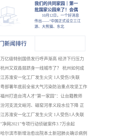
我们的共同家园｜第一
批国家公园来了！会偶
10月12日，一个好消息
传出——“中国正式设立三江
源、大熊猫、东北
门新闻排行
万亿级特别国债发行呼声渐高 经济下行压力
杭州又双叒叕跻身一线城市了？ 杭州如何成
江苏淮安一化工厂发生火灾 1人受伤1失联
粤部署年底前全省大气污染防治重点攻坚工作
福州打造台湾人才“第一家园”：让台籍教师
汾河支流文峪河、磁窑河孝义段水位下降 正
江苏淮安一化工厂发生火灾 1人受伤1人失联
“净网2021”专项行动侦破案件3.7万余起
哈尔滨市新增治愈出院本土新冠肺炎确诊病例