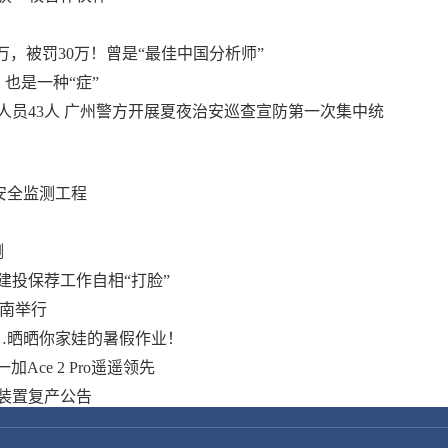
万，被罚30万！曾是“最佳中国分析师”
也是一种“症”
逃人员43人 广州警方开展夏夜治安巡查宣防第一次集中统
安全监测工程
测
建投保荐工作自相“打脸”
济南举行
…晒晒你家娃的暑假作业！
Ace 2 Pro遥遥领先
装置复产公告