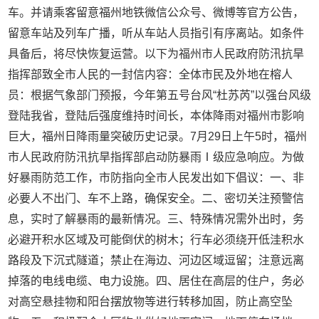
车。并请乘客留意福州地铁微信公众号、微博等官方公告，
留意车站及列车广播，听从车站人员指引有序离站。如条件
具备后，将尽快恢复运营。以下为福州市人民政府防汛抗旱
指挥部致全市人民的一封信内容：全体市民及外地在榕人
员：根据气象部门预报，今年第五号台风“杜苏芮”以强台风级
登陆我省，登陆后强度维持时间长，本体降雨对福州市影响
巨大，福州日降雨量突破历史记录。7月29日上午5时，福州
市人民政府防汛抗旱指挥部启动防暴雨Ⅰ级应急响应。为做
好暴雨防范工作，市防指向全市人民发出如下倡议：一、非
必要人不出门、车不上路，确保安全。二、密切关注预警信
息，实时了解暴雨的最新情况。三、特殊情况需外出时，务
必避开积水区域及可能倒伏的树木；行车必须绕开低洼积水
路段及下沉式隧道；禁止在海边、河边区域逗留；注意远离
掉落的电线电缆、电力设施。四、居住在高层的住户，务必
对高空悬挂物和阳台摆放物等进行转移加固，防止高空坠