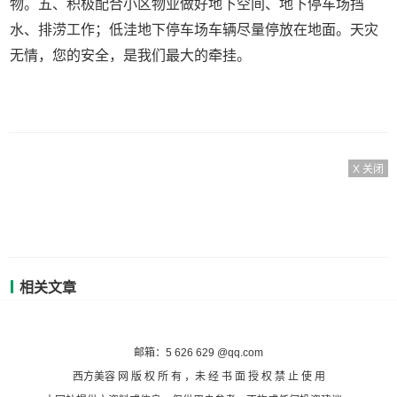
物。五、积极配合小区物业做好地下空间、地下停车场挡
水、排涝工作；低洼地下停车场车辆尽量停放在地面。天灾
无情，您的安全，是我们最大的牵挂。
X 关闭
相关文章
备案号：沪ICP备2020036824号-7
邮箱：5 626 629 @qq.com
西方美容 网 版 权 所 有 ，未 经 书 面 授 权 禁 止 使 用