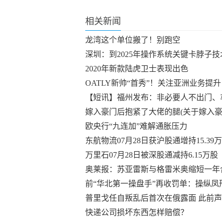
相关新闻
龙湾这个单位搬了！别跑空
深圳：到2025年操作系统关键卡脖子
2020年新款陆虎卫士表现出色
OATLY新帅“首秀”！关注亚洲业务提
【短讯】福州发布：非必要人不出门、
嫁入豪门后抱紧了大佬的腿(关于嫁入豪
欧央行“九连加”难解通胀压力
东航物流07月28日获沪股通增持15.39
万里石07月28日被深股通减持6.15万股
奥莱报：苏亚雷斯与格雷米奥缩短一年
前“华北第一操盘手”再收罚单：操纵凤形
普里戈任自叛乱后首次在俄露面 此前
快递公司损坏东西怎样赔偿？