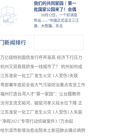
我们的共同家园｜第一
批国家公园来了！会偶
10月12日，一个好消息
传出——“中国正式设立三江
源、大熊猫、东北
门新闻排行
万亿级特别国债发行呼声渐高 经济下行压力
杭州又双叒叕跻身一线城市了？ 杭州如何成
江苏淮安一化工厂发生火灾 1人受伤1失联
粤部署年底前全省大气污染防治重点攻坚工作
福州打造台湾人才“第一家园”：让台籍教师
汾河支流文峪河、磁窑河孝义段水位下降 正
江苏淮安一化工厂发生火灾 1人受伤1人失联
“净网2021”专项行动侦破案件3.7万余起
哈尔滨市新增治愈出院本土新冠肺炎确诊病例