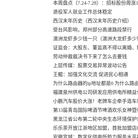
本周盘点（7.24-7.28）：招标股份周涨
退役军人就业工作总体稳定
西汉末年历史（西汉末年历史介绍）
受台风影响，郑州部分高速路段禁行
澳洲龙虾多少钱一只（澳洲大龙虾多少
证监会：大股东、董监高不得以离婚、
劳动仲裁裁决书下来了怎么去要钱
上层传媒：股票交易异常波动公告
王鲲：加强文化交流 促进民心相通
为什么路由器的ip地址都是0 为什么路
福建泉州供电公司研发应用供电所精益
小鹏汽车股价大涨！老牌车企牵手造车
第33届青岛国际啤酒节啤酒欢乐女神
黑龙江省公布第二轮中央生态环境保护
乐乐茶开放江浙地区加盟，首批加盟店
安徽宣城：数字化供电所助力服务水平