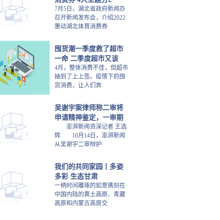
7月5日，湖北省政府新闻办
召开新闻发布会，介绍2022
惠动湖北体育消费券
囤货潮一季度救了超市
一命 二季度超市又该
4月，整体消费不佳，但超市
抽到了上上签。疫情下的囤
货消费，让人们奔
吴谢宇案律师称二审将
申请精神鉴定，一审期
澎湃新闻资深记者 王选
辉 10月14日，澎湃新闻
从吴谢宇二审辩护
我们的共同家园丨多姿
多彩 生态甘肃
一柄时间雕琢的如意镌刻在
中国内陆的黄土高原、青藏
高原和内蒙古高原交