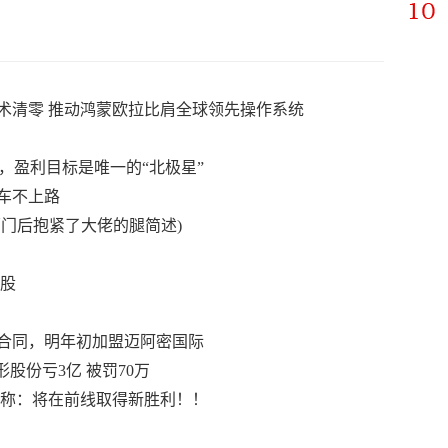
技术清零 推动鸿蒙欧拉比肩全球领先操作系统
升，盈利目标是唯一的“北极星”
车不上路
门后抱紧了大佬的腿简述)
万股
合同，明年初加盟迈阿密国际
股份亏3亿 被罚70万
声称：将在前线取得新胜利！！