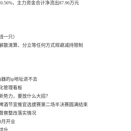
10.56%，主力资金合计净流出87.96万元
钱一只）
解散清算、分立等任何方式规避减持限制
由器的ip地址进不去
化管理看板
新势力，要放什么大招？
暨啤酒节宣推官选拔赛第二场半决赛圆满结束
督察整改落实情况
8月开业
提升