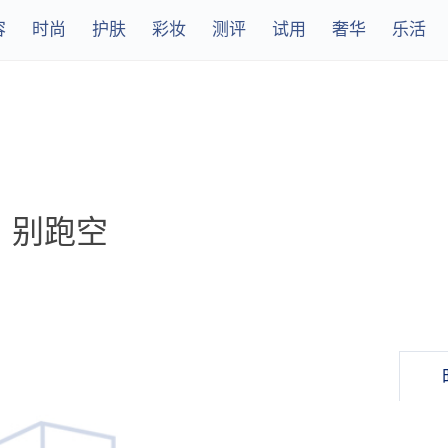
容
时尚
护肤
彩妆
测评
试用
奢华
乐活
！别跑空