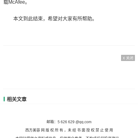
载McAfee。
本文到此结束，希望对大家有所帮助。
X 关闭
相关文章
备案号：沪ICP备2020036824号-7
邮箱：5 626 629 @qq.com
西方美容 网 版 权 所 有 ，未 经 书 面 授 权 禁 止 使 用