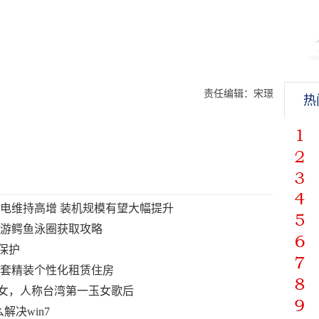
责任编辑：宋璟
热
电维持高增 装机规模有望大幅提升
手游鳄鱼泳圈获取攻略
保护
52套精装个性化租赁住房
少女，人称台湾第一玉女歌后
怎么解决win7