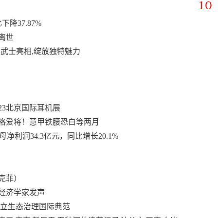
降37.87%
离世
影武士亮相,绽放独特魅力
23北京国际耳机展
格爱将！意甲铁腰恐白等两月
母净利润34.3亿元，同比增长20.1%
克菲）
位经济学家发声
树立生态治理国际典范