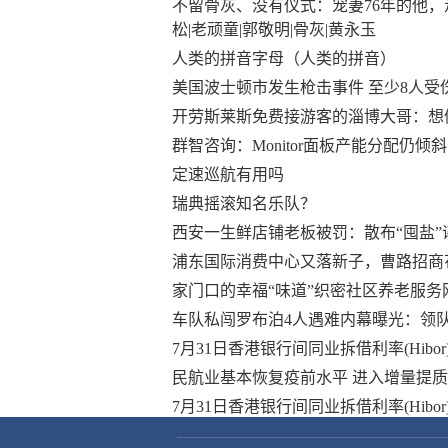
不留骨灰、没有仪式：宠妻76年的他，走
松|老顽童|郭敬明|骨灰|黄永玉
人类的拼音字母（人类的拼音）
美国波士顿市发生枪击事件 至少8人受
开劳斯莱斯免费接游客的淄博大哥：想
群智咨询：Monitor面板产能分配仍倾斜
定速巡航有用吗
瑞典摇滚知名乐队？
西安一生鲜店铺老板被罚：散布“囤盐”
浦东国际消费中心又落新子，曹路招商
家门口的幸福“味道”织密社区养老服务
车队私闯罗布泊4人遇难内幕曝光：领
7月31日香港银行间同业拆借利率(Hibor
民航业基本恢复疫前水平 进入增量提
7月31日香港银行间同业拆借利率(Hibor