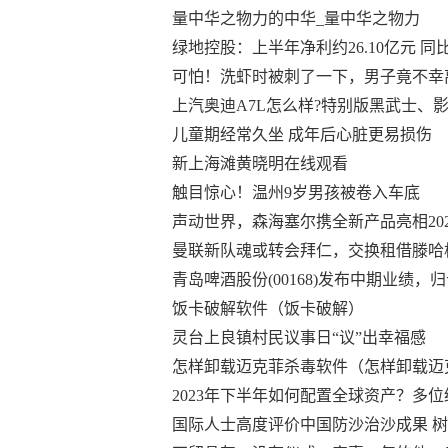
量中华之物力的中华_量中华之物力
绿地控股：上半年净利约26.10亿元 同比下
可怕！洗虾时被刺了一下，男子竟不幸
上汽奥迪A7L怎么样?特别版黑武士、
儿童期经常久坐 成年后心脏更易损伤
新上海滩黄晓明在线观看
触目惊心！温州9岁男孩被卷入车底
声动世界，森海塞尔携全新产品亮相20
曼联新队魂或转会拜仁，交换租借滕哈
青岛啤酒股份(00168)发布中期业绩，归
饭卡破解软件（饭卡破解）
灵台上良镇村民议事日“议”出幸福感
怎样卸载迈克菲杀毒软件（怎样卸载迈
2023年下半年如何配置全球资产？多
国际人士高度评价中国防沙治沙成果 