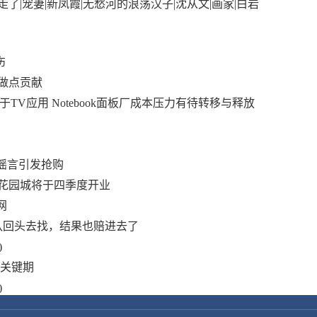
了|宠妻|新凤霞|无愁河的浪荡汉子|沈从文|画家|白岩
伤
做点贡献
于TV应用 Notebook面板厂成本压力有待转移与释放
谣言引发抢购
花园城将于四季度开业
网
队回头去找，结果也赔进去了
)
质关键期
)