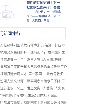
我们的共同家园｜第一
批国家公园来了！会偶
10月12日，一个好消息
传出——“中国正式设立三江
源、大熊猫、东北
门新闻排行
万亿级特别国债发行呼声渐高 经济下行压力
杭州又双叒叕跻身一线城市了？ 杭州如何成
江苏淮安一化工厂发生火灾 1人受伤1失联
粤部署年底前全省大气污染防治重点攻坚工作
福州打造台湾人才“第一家园”：让台籍教师
汾河支流文峪河、磁窑河孝义段水位下降 正
江苏淮安一化工厂发生火灾 1人受伤1人失联
“净网2021”专项行动侦破案件3.7万余起
哈尔滨市新增治愈出院本土新冠肺炎确诊病例