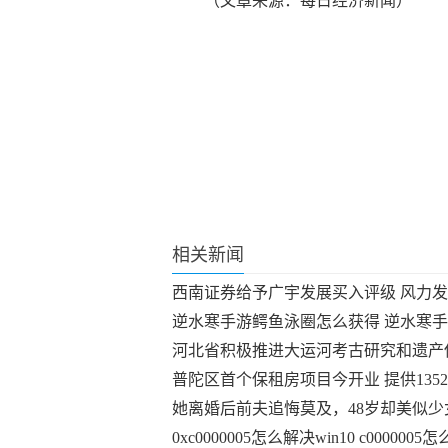
（文章来源：每日经济新闻）
关键词：
相关新闻
西南证券给予广宇发展买入评级 风力发
逆水寒手游鳄鱼泳圈怎么获得 逆水寒
河北省积极推进大运河考古研究和遗产
普陀区首个保租房项目今开业 提供13
她离婚后前夫追悔莫及，48岁却美似
0xc0000005怎么解决win10 c0000005