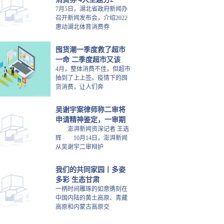
7月5日，湖北省政府新闻办
召开新闻发布会，介绍2022
惠动湖北体育消费券
囤货潮一季度救了超市
一命 二季度超市又该
4月，整体消费不佳，但超市
抽到了上上签。疫情下的囤
货消费，让人们奔
吴谢宇案律师称二审将
申请精神鉴定，一审期
澎湃新闻资深记者 王选
辉 10月14日，澎湃新闻
从吴谢宇二审辩护
我们的共同家园丨多姿
多彩 生态甘肃
一柄时间雕琢的如意镌刻在
中国内陆的黄土高原、青藏
高原和内蒙古高原交