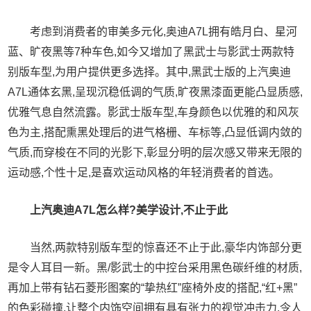
考虑到消费者的审美多元化,奥迪A7L拥有皓月白、星河
蓝、旷夜黑等7种车色,如今又增加了黑武士与影武士两款特
别版车型,为用户提供更多选择。其中,黑武士版的上汽奥迪
A7L通体玄黑,呈现沉稳低调的气质,旷夜黑漆面更能凸显质感,
优雅气息自然流露。影武士版车型,车身颜色以优雅的和风灰
色为主,搭配熏黑处理后的进气格栅、车标等,凸显低调内敛的
气质,而穿梭在不同的光影下,彰显分明的层次感又带来无限的
运动感,个性十足,是喜欢运动风格的年轻消费者的首选。
上汽奥迪A7L怎么样?美学设计,不止于此
当然,两款特别版车型的惊喜还不止于此,豪华内饰部分更
是令人耳目一新。黑/影武士的中控台采用黑色碳纤维的材质,
再加上带有钻石菱形图案的“挚热红”座椅外皮的搭配,“红+黑”
的色彩碰撞,让整个内饰空间拥有具有张力的视觉冲击力,令人