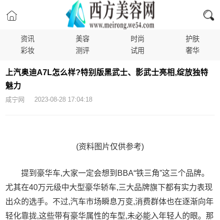
资讯
美容
时尚
护肤
彩妆
测评
试用
奢华
上汽奥迪A7L怎么样?特别版黑武士、影武士亮相,绽放独特
魅力
咸宁网 2023-08-28 17:04:18
(资料图片仅供参考)
提到豪华车,大家一定会想到BBA“铁三角”这三个品牌。
尤其在40万元级中大型豪华轿车,三大品牌旗下都有实力表现
出众的选手。不过,汽车市场瞬息万变,消费群体也在逐渐向年
轻化靠拢,这些带有豪华属性的车型,未必能入年轻人的眼。那